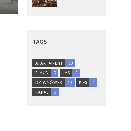
TAGS
APARTAMENT
10
PLAŻA
5
LAS
5
DZIWNÓWEK
10
PIES
6
TARAS
3