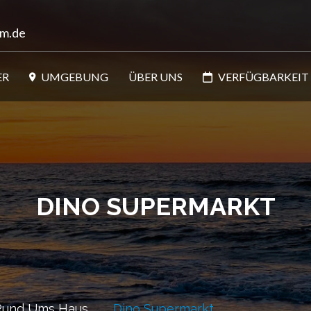
om.de
ER
UMGEBUNG
ÜBER UNS
VERFÜGBARKEIT
DINO SUPERMARKT
Rund Ums Haus
Dino Supermarkt