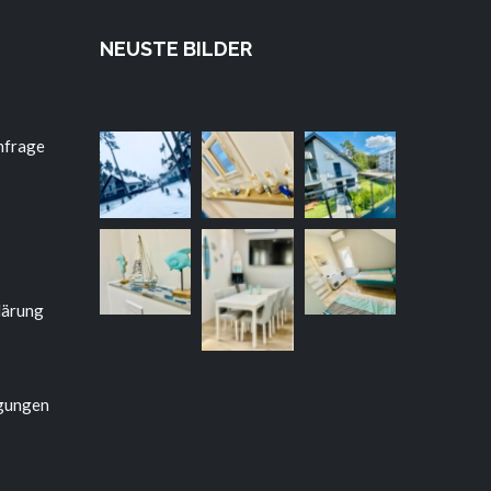
NEUSTE BILDER
nfrage
lärung
gungen