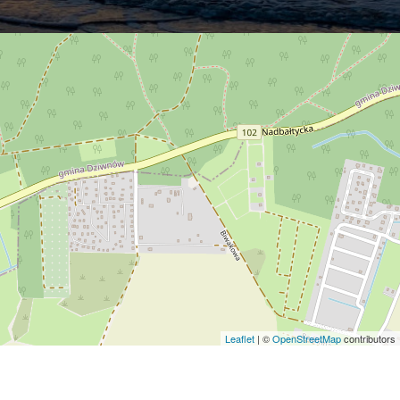
Leaflet
| ©
OpenStreetMap
contributors