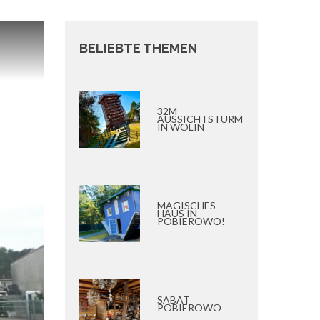
BELIEBTE THEMEN
32M
AUSSICHTSTURM
IN WOLIN
MAGISCHES
HAUS IN
POBIEROWO!
SABAT
POBIEROWO