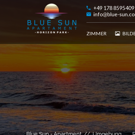
+49 178 8595409
info@blue-sun.c
ZIMMER
BILD
Blue Sun - Apartment
Umgebung